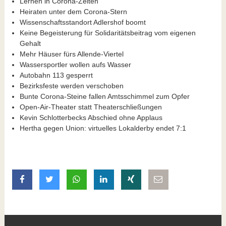
Lernen in Corona-Zeiten
Heiraten unter dem Corona-Stern
Wissenschaftsstandort Adlershof boomt
Keine Begeisterung für Solidaritätsbeitrag vom eigenen
Gehalt
Mehr Häuser fürs Allende-Viertel
Wassersportler wollen aufs Wasser
Autobahn 113 gesperrt
Bezirksfeste werden verschoben
Bunte Corona-Steine fallen Amtsschimmel zum Opfer
Open-Air-Theater statt Theaterschließungen
Kevin Schlotterbecks Abschied ohne Applaus
Hertha gegen Union: virtuelles Lokalderby endet 7:1
auf Facebook teilen
auf Twitter teilen
mit Whatsapp teilen
auf LinkedIn teilen
auf Xing teilen
per E-Mail teilen