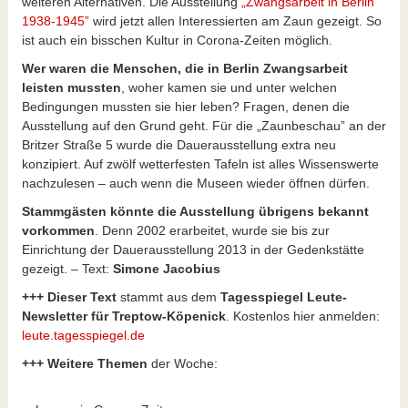
weiteren Alternativen. Die Ausstellung
„Zwangsarbeit in Berlin
1938-1945”
wird jetzt allen Interessierten am Zaun gezeigt. So
ist auch ein bisschen Kultur in Corona-Zeiten möglich.
Wer waren die Menschen, die in Berlin Zwangsarbeit
leisten mussten
, woher kamen sie und unter welchen
Bedingungen mussten sie hier leben? Fragen, denen die
Ausstellung auf den Grund geht. Für die „Zaunbeschau” an der
Britzer Straße 5 wurde die Dauerausstellung extra neu
konzipiert. Auf zwölf wetterfesten Tafeln ist alles Wissenswerte
nachzulesen – auch wenn die Museen wieder öffnen dürfen.
Stammgästen könnte die Ausstellung übrigens bekannt
vorkommen
. Denn 2002 erarbeitet, wurde sie bis zur
Einrichtung der Dauerausstellung 2013 in der Gedenkstätte
gezeigt. – Text:
Simone Jacobius
+++ Dieser Text
stammt aus dem
Tagesspiegel Leute-
Newsletter für Treptow-Köpenick
. Kostenlos hier anmelden:
leute.tagesspiegel.de
+++ Weitere Themen
der Woche: