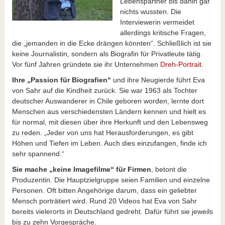
Lebenspartner bis dahin gar
nichts wussten. Die
Interviewerin vermeidet
allerdings kritische Fragen,
die „jemanden in die Ecke drängen könnten“. Schließlich ist sie
keine Journalistin, sondern als Biografin für Privatleute tätig.
Vor fünf Jahren gründete sie ihr Unternehmen
Dreh-Portrait
.
Ihre „Passion für Biografien“
und ihre Neugierde führt Eva
von Sahr auf die Kindheit zurück. Sie war 1963 als Tochter
deutscher Auswanderer in Chile geboren worden, lernte dort
Menschen aus verschiedensten Ländern kennen und hielt es
für normal, mit diesen über ihre Herkunft und den Lebensweg
zu reden. „Jeder von uns hat Herausforderungen, es gibt
Höhen und Tiefen im Leben. Auch dies einzufangen, finde ich
sehr spannend.“
Sie mache „keine Imagefilme“ für Firmen
, betont die
Produzentin. Die Hauptzielgruppe seien Familien und einzelne
Personen. Oft bitten Angehörige darum, dass ein geliebter
Mensch porträtiert wird. Rund 20 Videos hat Eva von Sahr
bereits vielerorts in Deutschland gedreht. Dafür führt sie jeweils
bis zu zehn Vorgespräche.