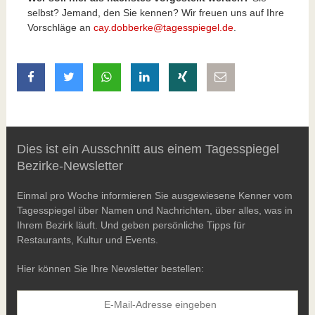
selbst? Jemand, den Sie kennen? Wir freuen uns auf Ihre
Vorschläge an
cay.dobberke@tagesspiegel.de
.
auf Facebook teilen
auf Twitter teilen
mit Whatsapp teilen
auf LinkedIn teilen
auf Xing teilen
per E-Mail teilen
Dies ist ein Ausschnitt aus einem Tagesspiegel
Bezirke-Newsletter
Einmal pro Woche informieren Sie ausgewiesene Kenner vom
Tagesspiegel über Namen und Nachrichten, über alles, was in
Ihrem Bezirk läuft. Und geben persönliche Tipps für
Restaurants, Kultur und Events.
Hier können Sie Ihre Newsletter bestellen: