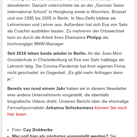
absolvieren. Danach unterrichtete sie an der „German Swiss
International School“ in Hongkong sowie in München, Brüssel
und von 1995 bis 2005 in Berlin. In Neu-Delhi bildete sie
Lehrerinnen und Lehrer aus. Außerdem hat sich Eva von Sahr
als Coachin ausbilden lassen. Zu mehreren der Ortswechsel
kam es durch die Arbeit ihres Ehemanns
Philipp
als
hochrangiger BMW-Manager.
Seit 2016 leben beide wieder in Berlin.
An der Joan-Miró-
Grundschule in Charlottenburg ist Eva von Sahr halbtags als
Lehrerin tätig. Die Corona-Pandemie hat ihrer eigenen Firma
nicht geschadet, im Gegenteil: „Es gibt mehr Anfragen denn
je.“
Bereits vor rund einem Jahr
haben wir in diesem Newsletter
eine andere Unternehmerin vorgestellt, die ebenfalls
biografische Videos dreht. Unseren Bericht über die ehemalige
Fernsehjournalistin
Johanna Schickentanz
können Sie noch
hier lesen
.
Foto:
Cay Dobberke
Wer soll hier als nächstes vorgestellt werden?
Sie