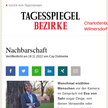
zurück zum Tagesspiegel
Charlottenb
Wilmersdorf
Nachbarschaft
Veröffentlicht am 18.11.2022 von Cay Dobberke
auf Facebook teilen
auf Twitter teilen
mit Whatsapp teilen
auf LinkedIn teilen
auf Xing teilen
per E-Mail teilen
Manchmal erzählen
Menschen
vor der Kamera
im Gespräch mit
Eva von
Sahr
sogar Dinge, von
denen Verwandte oder