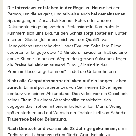
Die Interviews entstehen in der Regel zu Hause
bei der
Person, um die es geht, und teilweise auch bei gemeinsamen
Spaziergängen. Zusätzlich können Fotos oder andere
Dokumente eingefügt werden. Professionelle Kameraleute
kümmern sich ums Bild, für den Schnitt sorgt später ein Cutter
in einem Studio. „Ich muss mich von der Qualität von
Handyvideos unterscheiden“, sagt Eva von Sahr. Ihre Filme
dauerten anfangs je etwa 40 Minuten. Inzwischen hält sie eine
ganze Stunde für besser. Wegen des großen Aufwands liegen
die Preise bei einigen tausend Euro. „Wir sind in der
Premiumklasse angekommen“, findet die Unternehmerin.
Nicht alle Gesprächspartner blicken auf ein langes Leben
zurück.
Einmal porträtierte Eva von Sahr einen 18-Jährigen,
der kurz vor seinem Abitur stand. Das Video war ein Geschenk
seiner Eltern. Zu einem Abschiedsfilm entwickelte sich
dagegen das Treffen mit einem krebskranken Mann. Wenig
später starb er, und auf Wunsch der Tochter hielt von Sahr die
Trauerrede bei der Beisetzung.
Nach Deutschland war sie als 22-Jährige gekommen,
um in
Freiburg ein Lehramtsstudium für die Grundschule zu