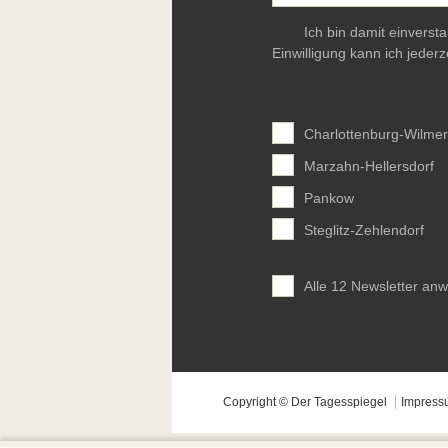
Ich bin damit einverst
Einwilligung kann ich jederz
Charlottenburg-Wilmer
Marzahn-Hellersdorf
Pankow
Steglitz-Zehlendorf
Alle 12 Newsletter an
Copyright © Der Tagesspiegel
Impress