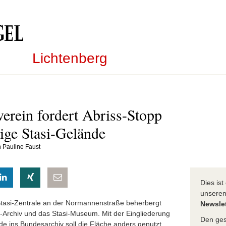
Lichtenberg
erein fordert Abriss-Stopp
ige Stasi-Gelände
n Pauline Faust
eilen
hatsapp teilen
auf LinkedIn teilen
auf Xing teilen
per E-Mail teilen
Dies is
unser
Stasi-Zentrale an der Normannenstraße beherbergt
Newslet
n-Archiv und das Stasi-Museum. Mit der Eingliederung
Den ges
de ins Bundesarchiv soll die Fläche anders genutzt