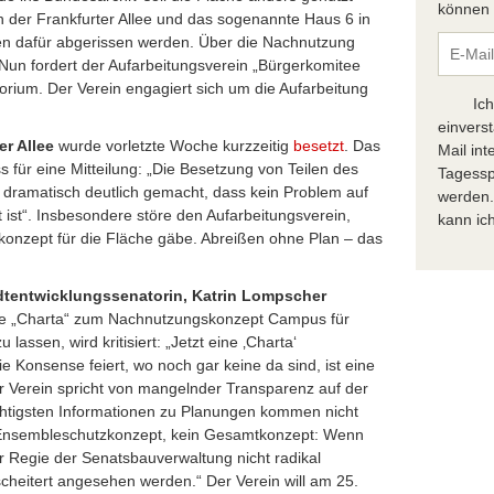
können S
n der Frankfurter Allee und das sogenannte Haus 6 in
en dafür abgerissen werden. Über die Nachnutzung
 Nun fordert der Aufarbeitungsverein „Bürgerkomitee
orium. Der Verein engagiert sich um die Aufarbeitung
Ic
einvers
er Allee
wurde vorletzte Woche kurzzeitig
besetzt
. Das
Mail in
 für eine Mitteilung: „Die Besetzung von Teilen des
Tagessp
dramatisch deutlich gemacht, dass kein Problem auf
werden.
 ist“. Insbesondere störe den Aufarbeitungsverein,
kann ich
onzept für die Fläche gäbe. Abreißen ohne Plan – das
dtentwicklungssenatorin, Katrin Lompscher
ine „Charta“ zum Nachnutzungskonzept Campus für
lassen, wird kritisiert: „Jetzt eine ‚Charta‘
ie Konsense feiert, wo noch gar keine da sind, ist eine
 Verein spricht von mangelnder Transparenz auf der
chtigsten Informationen zu Planungen kommen nicht
n Ensembleschutzkonzept, kein Gesamtkonzept: Wenn
r Regie der Senatsbauverwaltung nicht radikal
cheitert angesehen werden.“ Der Verein will am 25.