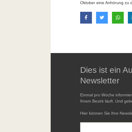
Oktober eine Anhörung zu 
auf Facebook teilen
auf Twitter t
mit W
Dies ist ein 
Newsletter
Einmal pro Woche informie
Ihrem Bezirk läuft. Und geb
Hier können Sie Ihre Newsle