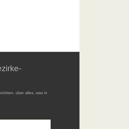
zirke-
chten, über alles, was in