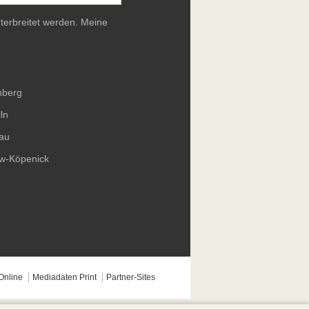
terbreitet werden. Meine
nberg
ln
au
ow-Köpenick
Online
Mediadaten Print
Partner-Sites