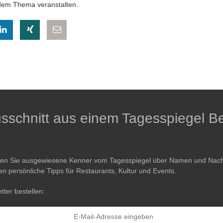
dem Thema veranstalten.
eilen
hatsapp teilen
auf LinkedIn teilen
auf Xing teilen
per E-Mail teilen
Ausschnitt aus einem Tagesspiegel Be
ren Sie ausgewiesene Kenner vom Tagesspiegel über Namen und Nachri
en persönliche Tipps für Restaurants, Kultur und Events.
tter bestellen: