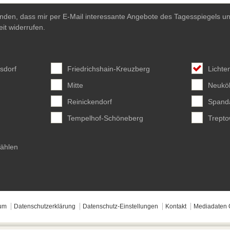
anden, dass mir per E-Mail interessante Angebote des Tagesspiegels un
eit widerrufen.
sdorf
Friedrichshain-Kreuzberg
Lichte
Mitte
Neuköl
Reinickendorf
Spand
Tempelhof-Schöneberg
Trept
wählen
um
Datenschutzerklärung
Datenschutz-Einstellungen
Kontakt
Mediadaten 