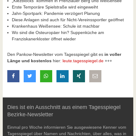
„Kiezblocks“ kommen in Prenzlauer Berg und Weißensee
Erste Temporäre Spielstraße wird eingeweiht
Jahn-Sportpark: Pandemie verzögert Planung
Diese Anlagen sind auch für Nicht-Vereinssportler geöffnet
Krankenhaus Weißensee: Schule ist machbar
Wo sind die Osteuropäer hin? Suppenküche am
Franziskanerkloster öffnet wieder
Den Pankow-Newsletter vom Tagesspiegel gibt es
in voller
Länge und kostenlos
hier:
leute.tagesspiegel.de
+++
auf Facebook teilen
auf Twitter teilen
mit Whatsapp teilen
auf LinkedIn teilen
auf Xing teilen
per E-Mail teilen
Dies ist ein Ausschnitt aus einem Tagesspiegel
Bezirke-Newsletter
Einmal pro Woche informieren Sie ausgewiesene Kenner vom
Tagesspiegel über Namen und Nachrichten, über alles, was in