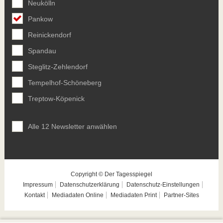
Neukölln
Pankow
Reinickendorf
Spandau
Steglitz-Zehlendorf
Tempelhof-Schöneberg
Treptow-Köpenick
Alle 12 Newsletter anwählen
Copyright © Der Tagesspiegel
Impressum
Datenschutzerklärung
Datenschutz-Einstellungen
Kontakt
Mediadaten Online
Mediadaten Print
Partner-Sites