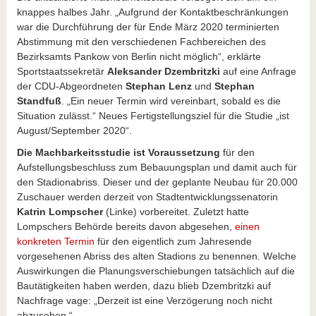
knappes halbes Jahr. „Aufgrund der Kontaktbeschränkungen
war die Durchführung der für Ende März 2020 terminierten
Abstimmung mit den verschiedenen Fachbereichen des
Bezirksamts Pankow von Berlin nicht möglich“, erklärte
Sportstaatssekretär
Aleksander Dzembritzki
auf eine Anfrage
der CDU-Abgeordneten
Stephan Lenz
und
Stephan
Standfuß
. „Ein neuer Termin wird vereinbart, sobald es die
Situation zulässt.“ Neues Fertigstellungsziel für die Studie „ist
August/September 2020“.
Die Machbarkeitsstudie ist Voraussetzung
für den
Aufstellungsbeschluss zum Bebauungsplan und damit auch für
den Stadionabriss. Dieser und der geplante Neubau für 20.000
Zuschauer werden derzeit von Stadtentwicklungssenatorin
Katrin Lompscher
(Linke) vorbereitet. Zuletzt hatte
Lompschers Behörde bereits davon abgesehen,
einen
konkreten Termin
für den eigentlich zum Jahresende
vorgesehenen Abriss des alten Stadions zu benennen. Welche
Auswirkungen die Planungsverschiebungen tatsächlich auf die
Bautätigkeiten haben werden, dazu blieb Dzembritzki auf
Nachfrage vage: „Derzeit ist eine Verzögerung noch nicht
abzusehen.“