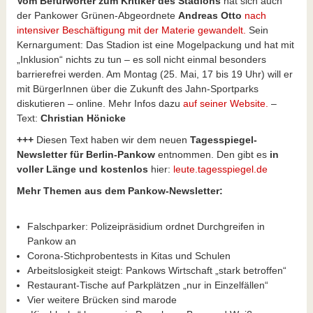
Vom Befürworter zum Kritiker des Stadions
hat sich auch
der Pankower Grünen-Abgeordnete
Andreas Otto
nach
intensiver Beschäftigung mit der Materie gewandelt.
Sein
Kernargument: Das Stadion ist eine Mogelpackung und hat mit
„Inklusion“ nichts zu tun – es soll nicht einmal besonders
barrierefrei werden. Am Montag (25. Mai, 17 bis 19 Uhr) will er
mit BürgerInnen über die Zukunft des Jahn-Sportparks
diskutieren – online. Mehr Infos dazu
auf seiner Website.
–
Text:
Christian Hönicke
+++
Diesen Text haben wir dem neuen
Tagesspiegel-
Newsletter für Berlin-Pankow
entnommen. Den gibt es
in
voller Länge und kostenlos
hier:
leute.tagesspiegel.de
Mehr Themen aus dem Pankow-Newsletter:
Falschparker: Polizeipräsidium ordnet Durchgreifen in
Pankow an
Corona-Stichprobentests in Kitas und Schulen
Arbeitslosigkeit steigt: Pankows Wirtschaft „stark betroffen“
Restaurant-Tische auf Parkplätzen „nur in Einzelfällen“
Vier weitere Brücken sind marode