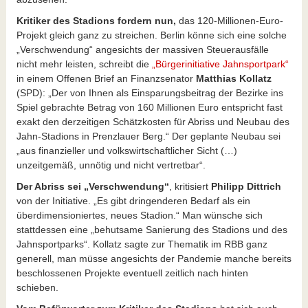
Kritiker des Stadions fordern nun,
das 120-Millionen-Euro-
Projekt gleich ganz zu streichen. Berlin könne sich eine solche
„Verschwendung“ angesichts der massiven Steuerausfälle
nicht mehr leisten, schreibt die
„Bürgerinitiative Jahnsportpark“
in einem Offenen Brief an Finanzsenator
Matthias Kollatz
(SPD): „Der von Ihnen als Einsparungsbeitrag der Bezirke ins
Spiel gebrachte Betrag von 160 Millionen Euro entspricht fast
exakt den derzeitigen Schätzkosten für Abriss und Neubau des
Jahn-Stadions in Prenzlauer Berg.“ Der geplante Neubau sei
„aus finanzieller und volkswirtschaftlicher Sicht (…)
unzeitgemäß, unnötig und nicht vertretbar“.
Der Abriss sei „Verschwendung“
, kritisiert
Philipp Dittrich
von der Initiative. „Es gibt dringenderen Bedarf als ein
überdimensioniertes, neues Stadion.“ Man wünsche sich
stattdessen eine „behutsame Sanierung des Stadions und des
Jahnsportparks“. Kollatz sagte zur Thematik im RBB ganz
generell, man müsse angesichts der Pandemie manche bereits
beschlossenen Projekte eventuell zeitlich nach hinten
schieben.