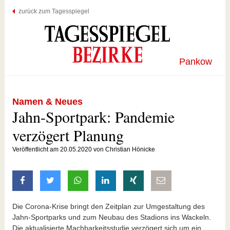
zurück zum Tagesspiegel
Pankow
Namen & Neues
Jahn-Sportpark: Pandemie
verzögert Planung
Veröffentlicht am 20.05.2020 von Christian Hönicke
auf Facebook teilen
auf Twitter teilen
mit Whatsapp teilen
auf LinkedIn teilen
auf Xing teilen
per E-Mail teilen
Die Corona-Krise bringt den Zeitplan zur Umgestaltung des
Jahn-Sportparks und zum Neubau des Stadions ins Wackeln.
Die aktualisierte Machbarkeitsstudie verzögert sich um ein