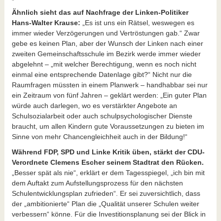
Ähnlich sieht das auf Nachfrage der Linken-Politiker
Hans-Walter Krause:
„Es ist uns ein Rätsel, weswegen es
immer wieder Verzögerungen und Vertröstungen gab.“ Zwar
gebe es keinen Plan, aber der Wunsch der Linken nach einer
zweiten Gemeinschaftsschule im Bezirk werde immer wieder
abgelehnt – „mit welcher Berechtigung, wenn es noch nicht
einmal eine entsprechende Datenlage gibt?“ Nicht nur die
Raumfragen müssten in einem Planwerk – handhabbar sei nur
ein Zeitraum von fünf Jahren – geklärt werden: „Ein guter Plan
würde auch darlegen, wo es verstärkter Angebote an
Schulsozialarbeit oder auch schulpsychologischer Dienste
braucht, um allen Kindern gute Voraussetzungen zu bieten im
Sinne von mehr Chancengleichheit auch in der Bildung!“
Während FDP, SPD und Linke Kritik üben, stärkt der CDU-
Verordnete Clemens Escher seinem Stadtrat den Rücken.
„Besser spät als nie“, erklärt er dem Tagesspiegel, „ich bin mit
dem Auftakt zum Aufstellungsprozess für den nächsten
Schulentwicklungsplan zufrieden“. Er sei zuversichtlich, dass
der „ambitionierte“ Plan die „Qualität unserer Schulen weiter
verbessern“ könne. Für die Investitionsplanung sei der Blick in