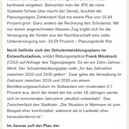
berlinweit vergeben. Betrachtet man die JFK als reine
Südwest-Schule (das macht der Senat), leuchtet die
Planungsregion Zehlendorf-Süd mit einem Plus von 15,84
Prozent grün. Ganz anders die Rechnung des Schulamts: Mit
nur einem angerechneten Klassen-Zug ergibt sich für die
Versorgung der Kinder aus der Nachbarschaft eine satte
Unterversorgung von -19,59 Prozent – Planungsstufe Rot.
Noch befinde sich der Schulentwicklungsplans im
Entwurfsstadium,
erklärt Bildungsstadtrat
Frank Mückisch
(CDU) auf Anfrage des Tagesspiegels. Es sei ein Zehn-Jahres-
Werk: Der Schulentwicklungsplan solle „für das Jahrzehnt
zwischen 2020 und 2030 gelten“. Zwar gehe die Verwaltung im
Zeitraum zwischen 2018 und 2030 von einem
Bevölkerungswachstum im Südwesten von moderaten 0,7
Prozent aus; doch der Anteil der bis unter 18-Jährigen werde
sich im kommenden Jahrzehnt „deutlich entwickeln“. Das
Zwischenfazit des Stadtrats: „Die Situation in Wannsee ist zum
Beispiel eher komfortabel, während sie in Lankwitz eher
herausfordernd ist.“
Im Januar soll der Plan der